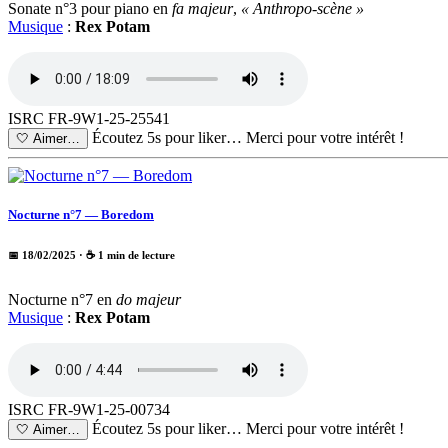
Sonate n°3 pour piano en
fa majeur
,
« Anthropo-scène »
Musique
:
Rex Potam
ISRC FR-9W1-25-25541
Écoutez 5s pour liker…
Merci pour votre intérêt !
🤍
Aimer…
Nocturne n°7 — Boredom
📅 18/02/2025
· ☕ 1 min de lecture
Nocturne n°7 en
do majeur
Musique
:
Rex Potam
ISRC FR-9W1-25-00734
Écoutez 5s pour liker…
Merci pour votre intérêt !
🤍
Aimer…