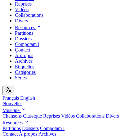
Reprises
Vidéos
Collaborations
Divers
Resources
Partitions
Dossiers
Compotam !
Contact
À propos
Archives
Étiquettes
Catégories
Séries
Français
English
Nouvelles
Musique
Chansons
Classique
Reprises
Vidéos
Collaborations
Divers
Resources
Partitions
Dossiers
Compotam !
Contact
À propos
Archives