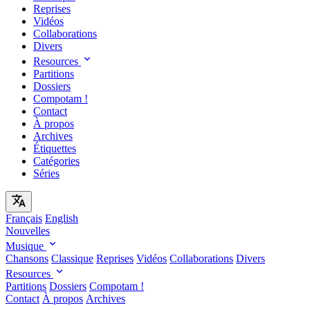
Reprises
Vidéos
Collaborations
Divers
Resources
Partitions
Dossiers
Compotam !
Contact
À propos
Archives
Étiquettes
Catégories
Séries
Français
English
Nouvelles
Musique
Chansons
Classique
Reprises
Vidéos
Collaborations
Divers
Resources
Partitions
Dossiers
Compotam !
Contact
À propos
Archives