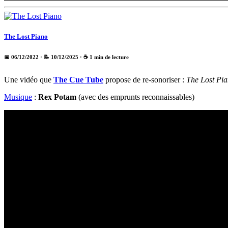
The Lost Piano
📅 06/12/2022
· 📝 10/12/2025
· ☕ 1 min de lecture
Une vidéo que
The Cue Tube
propose de re-sonoriser :
The Lost Pi
Musique
:
Rex Potam
(avec des emprunts reconnaissables)