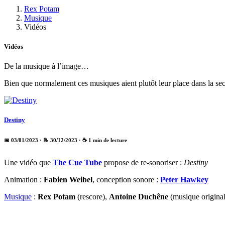
Rex Potam
Musique
Vidéos
Vidéos
De la musique à l’image…
Bien que normalement ces musiques aient plutôt leur place dans la se
Destiny
📅 03/01/2023
· 📝 30/12/2023
· ☕ 1 min de lecture
Une vidéo que
The Cue Tube
propose de re-sonoriser :
Destiny
Animation :
Fabien Weibel
, conception sonore :
Peter Hawkey
Musique
:
Rex Potam
(rescore),
Antoine Duchêne
(musique original