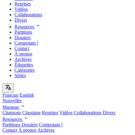
Reprises
Vidéos
Collaborations
Divers
Resources
Partitions
Dossiers
Compotam !
Contact
À propos
Archives
Étiquettes
Catégories
Séries
Français
English
Nouvelles
Musique
Chansons
Classique
Reprises
Vidéos
Collaborations
Divers
Resources
Partitions
Dossiers
Compotam !
Contact
À propos
Archives