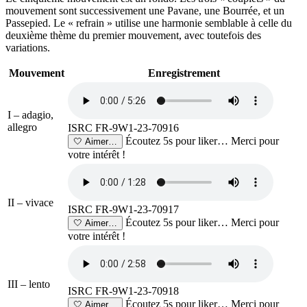
mouvement sont successivement une Pavane, une Bourrée, et un
Passepied. Le « refrain » utilise une harmonie semblable à celle du
deuxième thème du premier mouvement, avec toutefois des
variations.
Mouvement
Enregistrement
I – adagio,
allegro
ISRC FR-9W1-23-70916
Écoutez 5s pour liker…
Merci pour
🤍
Aimer…
votre intérêt !
II – vivace
ISRC FR-9W1-23-70917
Écoutez 5s pour liker…
Merci pour
🤍
Aimer…
votre intérêt !
III – lento
ISRC FR-9W1-23-70918
Écoutez 5s pour liker…
Merci pour
🤍
Aimer…