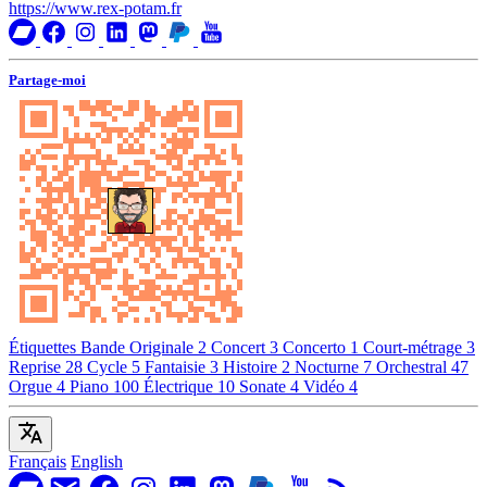
https://www.rex-potam.fr
Partage-moi
Étiquettes
Bande Originale
2
Concert
3
Concerto
1
Court-métrage
3
Reprise
28
Cycle
5
Fantaisie
3
Histoire
2
Nocturne
7
Orchestral
47
Orgue
4
Piano
100
Électrique
10
Sonate
4
Vidéo
4
Français
English