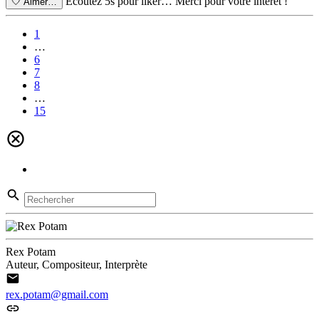
Écoutez 5s pour liker…
Merci pour votre intérêt !
🤍
Aimer…
1
…
6
7
8
…
15
Rex Potam
Auteur, Compositeur, Interprète
rex.potam@gmail.com