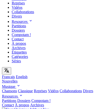
Reprises
Vidéos
Collaborations
Divers
Resources
Partitions
Dossiers
Compotam !
Contact
À propos
Archives
Étiquettes
Catégories
Séries
Français
English
Nouvelles
Musique
Chansons
Classique
Reprises
Vidéos
Collaborations
Divers
Resources
Partitions
Dossiers
Compotam !
Contact
À propos
Archives